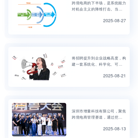
跨境电商的下半场，是系统能力
对机会主义的降维打击。当别人
还在追逐下一个爆款时，真正的
2025-08-27
战略家已经在构建自己的"增长算
法"。这需要CEO完成从猎人（捕
捉机会）到园丁（培育生态）的
蜕变。
将招聘提升到企业战略高度，构
建一套系统化、科学化、可复制
的高效招聘与精准面试体系了。
2025-08-21
当跨境电商进入组织效率竞争时
代，招聘必须从"事务性操作"升级
为"战略性投资"。那些在人才密度
上建立护城河的企业，正在用精
准的智能招聘体系将"找人"的被动
应对，转化为"造人"的主动布局。
深圳市增量科技有限公司，聚焦
跨境电商管理赛道，通过挖掘底
层商业规律，传播商业增长智
2025-08-13
慧，提供促进企业目标达成与能
力成长的平台服务，如管理培训