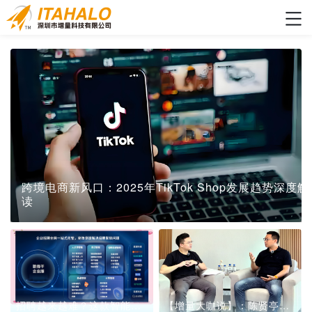
跨境电商新风口：2025年TikTok Shop发展趋势深度解
读
招聘越来越难？这款智能招聘系统，boss插件破解“用人荒”
【增量大咖说】：陈贤亭专访信诚网络，如何高速成长为10亿级卖家!