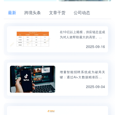
最新
跨境头条
文章干货
公司动态
在10亿以上规模，供应链总监成
为对人效帮助最大的高管。当销
售额达到这个量级，供应链的效
2025-09-16
率、成本控制、稳定性、敏捷的
柔性能力等直接决定了企业的利
润空间和交付能力，从而深刻影
响人效。一个卓越的供应链体系
是支撑巨大体量业务高效运转的
增量智能招聘系统成为破局关
命脉。
键‌：通过AI+大数据精准匹配人
才，通过不同岗位人才画像打
2025-09-04
造、AI自动筛简历、AI面试辅助
与洞察分析以及企业人才库管理
等功能，帮助跨境卖家企业招聘
实现效率和质量的双提升。